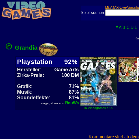
Mit AJAX-Live-Vorsch
Spiel suchen:
#
A
B
C
D
E
(i
Grandia
Playstation
92%
Hersteller:
Game Arts
Zirka-Preis:
100 DM
Grafik:
71%
Musik:
87%
Soundeffekte:
81%
RouWa
eingegeben von
in Videogames 5/00
Kommentare sind ab dem 7