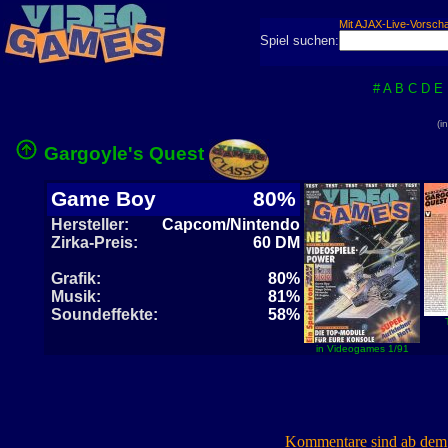
Mit AJAX-Live-Vorsch
Spiel suchen:
#
A
B
C
D
E
(i
Gargoyle's Quest
Game Boy
80%
Hersteller:
Capcom/Nintendo
Zirka-Preis:
60 DM
Grafik:
80%
Musik:
81%
Soundeffekte:
58%
in Videogames 1/91
Kommentare sind ab dem 7