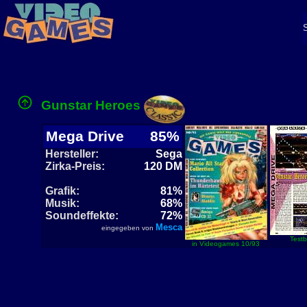
Gunstar Heroes
Mega Drive
85%
Hersteller:
Sega
Zirka-Preis:
120 DM
Grafik:
81%
Musik:
68%
Soundeffekte:
72%
Mesca
eingegeben von
Testb
in Videogames 10/93