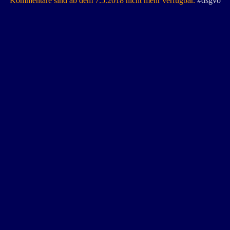
Kommentare sind ab dem 7.5.2018 nicht mehr verfügbar.
#dsgvo