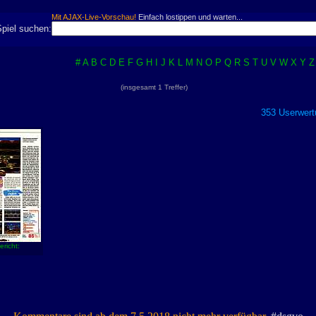
Mit AJAX-Live-Vorschau!
Einfach lostippen und warten...
Spiel suchen:
#
A
B
C
D
E
F
G
H
I
J
K
L
M
N
O
P
Q
R
S
T
U
V
W
X
Y
Z
(insgesamt 1 Treffer)
353 Userwert
ericht: