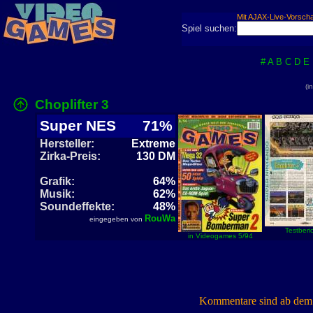
Mit AJAX-Live-Vorsch
Spiel suchen:
#
A
B
C
D
E
(i
Choplifter 3
Super NES
71%
Hersteller:
Extreme
Zirka-Preis:
130 DM
Grafik:
64%
Musik:
62%
Soundeffekte:
48%
RouWa
eingegeben von
Testberic
in Videogames 5/94
Kommentare sind ab dem 7