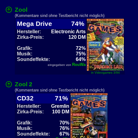
Zool
(Kommentare sind ohne Testbericht nicht möglich)
Mega Drive
74%
Hersteller:
Electronic Arts
Zirka-Preis:
120 DM
Grafik:
72%
Musik:
75%
Soundeffekte:
64%
RouWa
eingegeben von
in Videogames 3/94
Zool 2
(Kommentare sind ohne Testbericht nicht möglich)
CD32
71%
Hersteller:
Gremlin
Zirka-Preis:
100 DM
Grafik:
70%
Musik:
76%
Soundeffekte:
67%