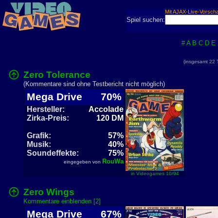
Mit AJAX-Live-Vorsch
Spiel suchen:
#
A
B
C
D
E
(insgesamt 22
Zero Tolerance
(Kommentare sind ohne Testbericht nicht möglich)
Mega Drive
70%
Hersteller:
Accolade
Zirka-Preis:
120 DM
Grafik:
57%
Musik:
40%
Soundeffekte:
75%
RouWa
eingegeben von
in Videogames 10/94
Zero Wings
Kommentare einblenden [2]
Mega Drive
67%