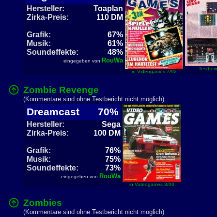
Hersteller:
Toaplan
Zirka-Preis:
110 DM
Grafik:
67%
Musik:
61%
Soundeffekte:
48%
RouWa
eingegeben von
Testberi
in Videogames 7/92
Zombie Revenge
(Kommentare sind ohne Testbericht nicht möglich)
Dreamcast
70%
Hersteller:
Sega
Zirka-Preis:
100 DM
Grafik:
76%
Musik:
75%
Soundeffekte:
73%
RouWa
eingegeben von
in Videogames 3/00
Zombies
(Kommentare sind ohne Testbericht nicht möglich)