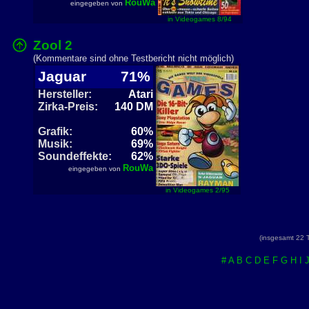
RouWa
eingegeben von
in Videogames 8/94
Zool 2
(Kommentare sind ohne Testbericht nicht möglich)
Jaguar
71%
Hersteller:
Atari
Zirka-Preis:
140 DM
Grafik:
60%
Musik:
69%
Soundeffekte:
62%
RouWa
eingegeben von
in Videogames 2/95
(insgesamt 22 
#
A
B
C
D
E
F
G
H
I