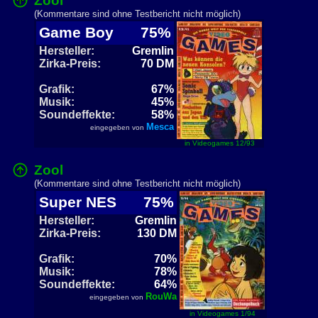
Zool
(Kommentare sind ohne Testbericht nicht möglich)
Game Boy
75%
Hersteller:
Gremlin
Zirka-Preis:
70 DM
Grafik:
67%
Musik:
45%
Soundeffekte:
58%
Mesca
eingegeben von
in Videogames 12/93
Zool
(Kommentare sind ohne Testbericht nicht möglich)
Super NES
75%
Hersteller:
Gremlin
Zirka-Preis:
130 DM
Grafik:
70%
Musik:
78%
Soundeffekte:
64%
RouWa
eingegeben von
in Videogames 1/94