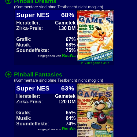
Pinball Dreams
(Kommentare sind ohne Testbericht nicht möglich)
Super NES
68%
Hersteller:
Gametek
Zirka-Preis:
130 DM
Grafik:
67%
Musik:
68%
Soundeffekte:
75%
RouWa
eingegeben von
in Videogames 3/95
Pinball Fantasies
(Kommentare sind ohne Testbericht nicht möglich)
Super NES
63%
Hersteller:
Gametek
Zirka-Preis:
120 DM
Grafik:
65%
Musik:
64%
Soundeffekte:
74%
RouWa
eingegeben von