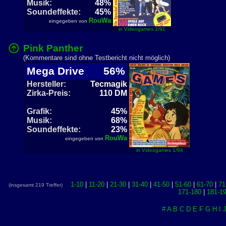
Musik:
48%
Soundeffekte:
45%
RouWa
eingegeben von
in Videogames 2/91
Pink Panther
(Kommentare sind ohne Testbericht nicht möglich)
Mega Drive
56%
Hersteller:
Tecmagik
Zirka-Preis:
110 DM
Grafik:
45%
Musik:
68%
Soundeffekte:
23%
RouWa
eingegeben von
in Videogames 1/94
1-10
|
11-20
|
21-30
|
31-40
|
41-50
|
51-60
|
61-70
|
71
(insgesamt 219 Treffer)
171-180
|
181-1
#
A
B
C
D
E
F
G
H
I