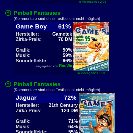
in Videogames 2/95
Pinball Fantasies
(Kommentare sind ohne Testbericht nicht möglich)
Game Boy
61%
Hersteller:
Gametek
Zirka-Preis:
70 DM
Grafik:
50%
Musik:
59%
Soundeffekte:
66%
RouWa
eingegeben von
in Videogames 3/95
Pinball Fantasies
(Kommentare sind ohne Testbericht nicht möglich)
Jaguar
72%
Hersteller:
21th Century
Zirka-Preis:
120 DM
Grafik:
71%
Musik:
64%
Soundeffekte:
55%