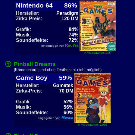
Nintendo 64
86%
Hersteller:
Paradigm
Zirka-Preis:
120 DM
Grafik:
84%
Musik:
74%
Soundeffekte:
72%
RouWa
eingegeben von
in Videogames 2/97
Pinball Dreams
(Kommentare sind ohne Testbericht nicht möglich)
Game Boy
59%
Hersteller:
Gametek
Zirka-Preis:
70 DM
Grafik:
52%
Musik:
56%
Soundeffekte:
60%
Mesca
eingegeben von
in Videogames 12/93