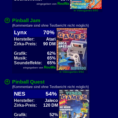
RouWa
eingegeben von
in Videogames 8/95
Pinball Jam
(Kommentare sind ohne Testbericht nicht möglich)
Lynx
70%
Hersteller:
Atari
Zirka-Preis:
90 DM
Grafik:
62%
Musik:
65%
Soundeffekte:
65%
RouWa
eingegeben von
in Videogames 9/92
Pinball Quest
(Kommentare sind ohne Testbericht nicht möglich)
NES
54%
Hersteller:
Jaleco
Zirka-Preis:
120 DM
Grafik:
52%