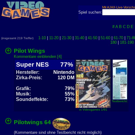
Mit AJAX-Live-Vorsch
Spiel suchen:
#
A
B
C
D
E
1-10
|
11-20
|
21-30
|
31-40
|
41-50
|
51-60
|
61-70
|
71-8
(insgesamt 219 Treffer)
180
|
181-190
Pilot Wings
Kommentare einblenden [4]
Super NES
77%
Hersteller:
Nintendo
Zirka-Preis:
120 DM
Grafik:
79%
Musik:
55%
Soundeffekte:
73%
Testbericht:
in Videogames 1/91
Pilotwings 64
(Kommentare sind ohne Testbericht nicht möglich)