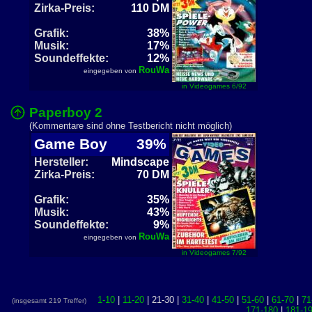
Zirka-Preis:
110 DM
Grafik:
38%
Musik:
17%
Soundeffekte:
12%
RouWa
eingegeben von
in Videogames 6/92
Paperboy 2
(Kommentare sind ohne Testbericht nicht möglich)
Game Boy
39%
Hersteller:
Mindscape
Zirka-Preis:
70 DM
Grafik:
35%
Musik:
43%
Soundeffekte:
9%
RouWa
eingegeben von
in Videogames 7/92
1-10
|
11-20
| 21-30 |
31-40
|
41-50
|
51-60
|
61-70
|
71
(insgesamt 219 Treffer)
171-180
|
181-1