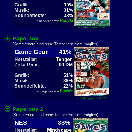
Grafik:
39%
Musik:
31%
Soundeffekte:
33%
RouWa
eingegeben von
in Videogames 6/92
Paperboy
(Kommentare sind ohne Testbericht nicht möglich)
Game Gear
41%
Hersteller:
Tengen
Zirka-Preis:
90 DM
Grafik:
51%
Musik:
39%
Soundeffekte:
22%
RouWa
eingegeben von
in Videogames 11/92
Paperboy 2
(Kommentare sind ohne Testbericht nicht möglich)
NES
33%
Hersteller:
Mindscape