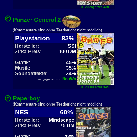
in Videogames 4/96
Panzer General 2
(Kommentare sind ohne Testbericht nicht möglich)
Playstation
82%
Hersteller:
SSI
Zirka-Preis:
100 DM
Grafik:
45%
Musik:
35%
Soundeffekte:
34%
RouWa
eingegeben von
in Videogames 5/97
Paperboy
(Kommentare sind ohne Testbericht nicht möglich)
NES
60%
Hersteller:
Mindscape
Zirka-Preis:
75 DM
Grafik:
48%