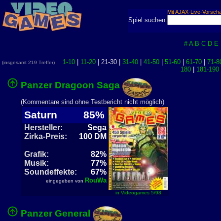
Mit AJAX-Live-Vorsch
Spiel suchen:
#
A
B
C
D
E
1-10
|
11-20
| 21-30 |
31-40
|
41-50
|
51-60
|
61-70
|
71-8
(insgesamt 219 Treffer)
180
|
181-190
Panzer Dragoon Saga
(Kommentare sind ohne Testbericht nicht möglich)
Saturn
85%
Hersteller:
Sega
Zirka-Preis:
100 DM
Grafik:
82%
Musik:
77%
Soundeffekte:
67%
RouWa
eingegeben von
in Videogames 5/98
Panzer General