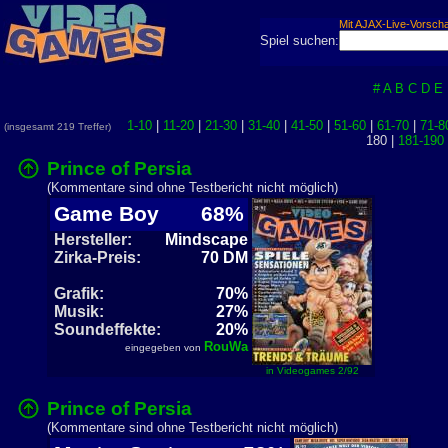
Mit AJAX-Live-Vorsch
Spiel suchen:
#
A
B
C
D
E
1-10
|
11-20
|
21-30
|
31-40
|
41-50
|
51-60
|
61-70
|
71-8
(insgesamt 219 Treffer)
180 |
181-190
Prince of Persia
(Kommentare sind ohne Testbericht nicht möglich)
Game Boy
68%
Hersteller:
Mindscape
Zirka-Preis:
70 DM
Grafik:
70%
Musik:
27%
Soundeffekte:
20%
RouWa
eingegeben von
in Videogames 2/92
Prince of Persia
(Kommentare sind ohne Testbericht nicht möglich)