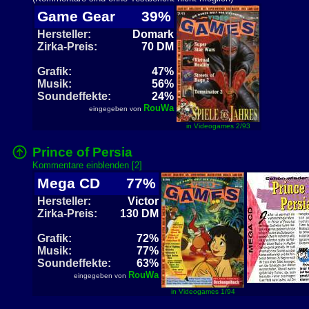
Game Gear
39%
Hersteller:
Domark
Zirka-Preis:
70 DM
Grafik:
47%
Musik:
56%
Soundeffekte:
24%
RouWa
eingegeben von
in Videogames 2/93
Prince of Persia
Kommentare einblenden [2]
Mega CD
77%
Hersteller:
Victor
Zirka-Preis:
130 DM
Grafik:
72%
Musik:
77%
Soundeffekte:
63%
RouWa
eingegeben von
in Videogames 1/94