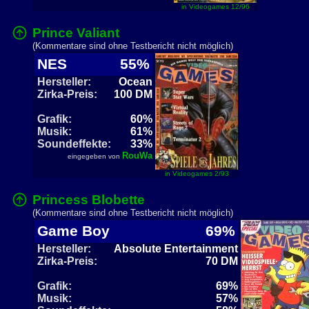
in Videogames 12/96
Prince Valiant
(Kommentare sind ohne Testbericht nicht möglich)
NES
55%
Hersteller:
Ocean
Zirka-Preis:
100 DM
Grafik:
60%
Musik:
61%
Soundeffekte:
33%
RouWa
eingegeben von
in Videogames 2/93
Princess Blobette
(Kommentare sind ohne Testbericht nicht möglich)
Game Boy
69%
Hersteller:
Absolute Entertainment
Zirka-Preis:
70 DM
Grafik:
69%
Musik:
57%