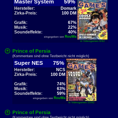
Master System
59%
Hersteller:
Domark
Zirka-Preis:
100 DM
Grafik:
67%
Musik:
22%
Soundeffekte:
40%
RouWa
eingegeben von
in Videogames 8/92
Prince of Persia
(Kommentare sind ohne Testbericht nicht möglich)
Super NES
75%
Hersteller:
NCS
Zirka-Preis:
100 DM
Grafik:
74%
Musik:
63%
Soundeffekte:
59%
RouWa
eingegeben von
in Videogames 10/92
Prince of Persia
(Kommentare sind ohne Testbericht nicht möglich)