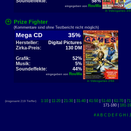
Soundeffekte:
58%
RouWa
eingegeben von
in Videogames 3/9
Prize Fighter
(Kommentare sind ohne Testbericht nicht möglich)
Mega CD
35%
Hersteller:
Digital Pictures
Zirka-Preis:
130 DM
Grafik:
52%
Musik:
5%
Soundeffekte:
44%
RouWa
eingegeben von
in Videogames 2/94
1-10
|
11-20
|
21-30
|
31-40
|
41-50
|
51-60
|
61-70
|
71
(insgesamt 219 Treffer)
171-180 |
181-1
#
A
B
C
D
E
F
G
H
I