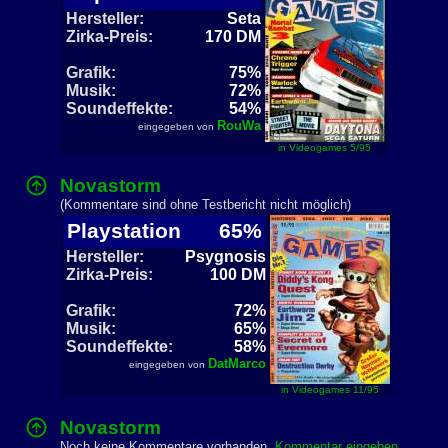
Hersteller:
Seta
Zirka-Preis:
170 DM
Grafik:
75%
Musik:
72%
Soundeffekte:
54%
RouWa
eingegeben von
in Videogames 5/95
Novastorm
(Kommentare sind ohne Testbericht nicht möglich)
Playstation
65%
Hersteller:
Psygnosis
Zirka-Preis:
100 DM
Grafik:
72%
Musik:
65%
Soundeffekte:
58%
DatMarco
eingegeben von
in Videogames 11/95
Novastorm
Noch keine Kommentare vorhanden
Kommentar eingeben