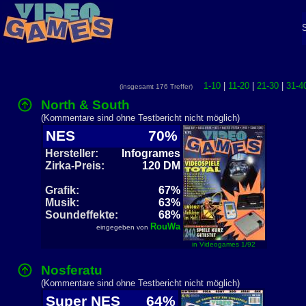
1-10
|
11-20
|
21-30
|
31-4
(insgesamt 176 Treffer)
North & South
(Kommentare sind ohne Testbericht nicht möglich)
NES
70%
Hersteller:
Infogrames
Zirka-Preis:
120 DM
Grafik:
67%
Musik:
63%
Soundeffekte:
68%
RouWa
eingegeben von
in Videogames 1/92
Nosferatu
(Kommentare sind ohne Testbericht nicht möglich)
Super NES
64%