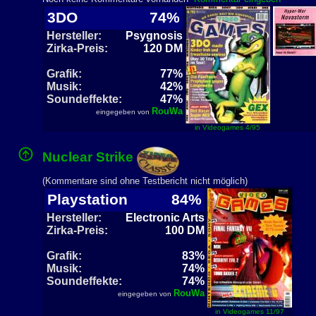
3DO
74%
Hersteller:
Psygnosis
Zirka-Preis:
120 DM
Grafik:
77%
Musik:
42%
Soundeffekte:
47%
RouWa
eingegeben von
in Videogames 4/95
Nuclear Strike
(Kommentare sind ohne Testbericht nicht möglich)
Playstation
84%
Hersteller:
Electronic Arts
Zirka-Preis:
100 DM
Grafik:
83%
Musik:
74%
Soundeffekte:
74%
RouWa
eingegeben von
in Videogames 11/97