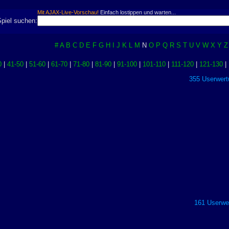
Mit AJAX-Live-Vorschau!
Einfach lostippen und warten...
Spiel suchen:
#
A
B
C
D
E
F
G
H
I
J
K
L
M
N
O
P
Q
R
S
T
U
V
W
X
Y
Z
0
|
41-50
|
51-60
|
61-70
|
71-80
|
81-90
|
91-100
|
101-110
|
111-120
|
121-130
|
355 Userwert
161 Userwer