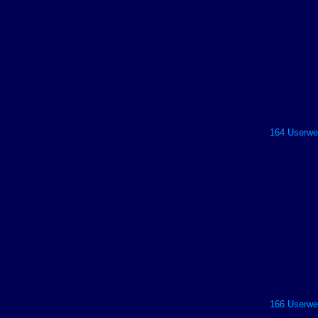
164 Userwer
166 Userwer