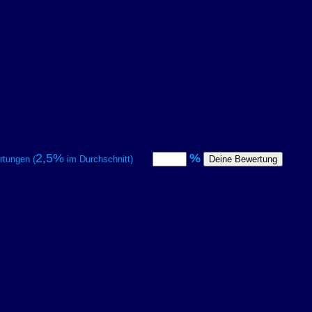
2,5%
%
tungen (
im Durchschnitt)