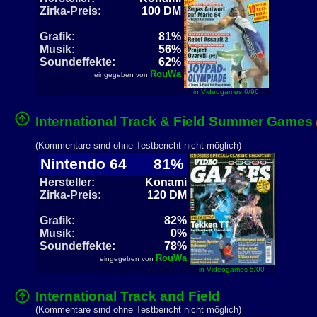
Zirka-Preis:
100 DM
Grafik:
81%
Musik:
56%
Soundeffekte:
62%
RouWa
eingegeben von
in Videogames 6/96
International Track & Field Summer Games
(Kommentare sind ohne Testbericht nicht möglich)
Nintendo 64
81%
Hersteller:
Konami
Zirka-Preis:
120 DM
Grafik:
82%
Musik:
0%
Soundeffekte:
78%
RouWa
eingegeben von
in Videogames 5/00
International Track and Field
(Kommentare sind ohne Testbericht nicht möglich)