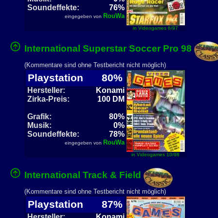
Soundeffekte:
76%
RouWa
eingegeben von
in Videogames 6/97
International Superstar Soccer Pro 98
(Kommentare sind ohne Testbericht nicht möglich)
Playstation
80%
Hersteller:
Konami
Zirka-Preis:
100 DM
Grafik:
80%
Musik:
0%
Soundeffekte:
78%
RouWa
eingegeben von
in Videogames 10/98
International Track & Field
(Kommentare sind ohne Testbericht nicht möglich)
Playstation
87%
Hersteller:
Konami