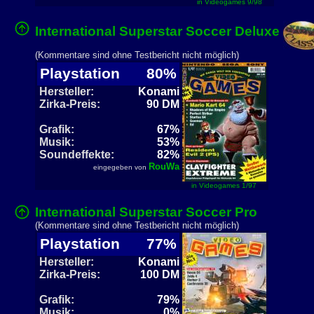
in Videogames 9/98
International Superstar Soccer Deluxe
(Kommentare sind ohne Testbericht nicht möglich)
Playstation
80%
Hersteller:
Konami
Zirka-Preis:
90 DM
Grafik:
67%
Musik:
53%
Soundeffekte:
82%
RouWa
eingegeben von
in Videogames 1/97
International Superstar Soccer Pro
(Kommentare sind ohne Testbericht nicht möglich)
Playstation
77%
Hersteller:
Konami
Zirka-Preis:
100 DM
Grafik:
79%
Musik:
0%