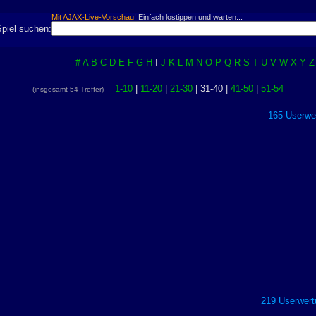
Mit AJAX-Live-Vorschau!
Einfach lostippen und warten...
Spiel suchen:
#
A
B
C
D
E
F
G
H
I
J
K
L
M
N
O
P
Q
R
S
T
U
V
W
X
Y
Z
1-10
|
11-20
|
21-30
| 31-40 |
41-50
|
51-54
(insgesamt 54 Treffer)
165 Userwer
219 Userwert