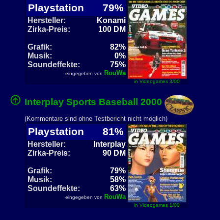
Playstation
79%
Hersteller:
Konami
Zirka-Preis:
100 DM
Grafik:
82%
Musik:
0%
Soundeffekte:
75%
RouWa
eingegeben von
in Videogames 3/00
Interplay Sports Baseball 2000
(Kommentare sind ohne Testbericht nicht möglich)
Playstation
81%
Hersteller:
Interplay
Zirka-Preis:
90 DM
Grafik:
79%
Musik:
58%
Soundeffekte:
63%
RouWa
eingegeben von
in Videogames 1/00