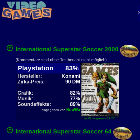
International Superstar Soccer 2000
(Kommentare sind ohne Testbericht nicht möglich)
Playstation
83%
Hersteller:
Konami
Zirka-Preis:
90 DM
Grafik:
82%
Musik:
77%
Soundeffekte:
89%
RouWa
eingegeben von
in Videogames 12/00
International Superstar Soccer 64