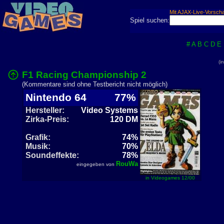
Mit AJAX-Live-Vorsch
Spiel suchen:
#
A
B
C
D
E
(i
F1 Racing Championship 2
(Kommentare sind ohne Testbericht nicht möglich)
Nintendo 64
77%
Hersteller:
Video Systems
Zirka-Preis:
120 DM
Grafik:
74%
Musik:
70%
Soundeffekte:
78%
RouWa
eingegeben von
in Videogames 12/00