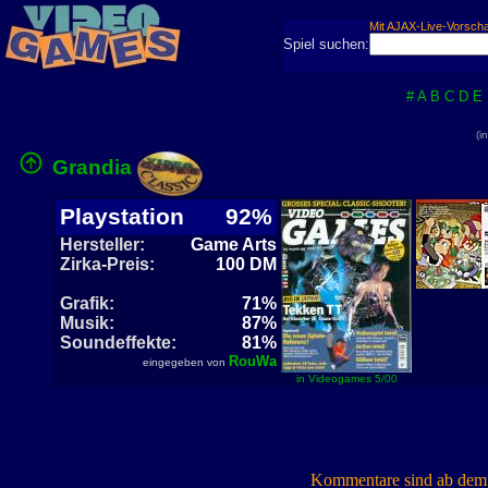
Mit AJAX-Live-Vorsch
Spiel suchen:
#
A
B
C
D
E
(i
Grandia
Playstation
92%
Hersteller:
Game Arts
Zirka-Preis:
100 DM
Grafik:
71%
Musik:
87%
Soundeffekte:
81%
RouWa
eingegeben von
in Videogames 5/00
Kommentare sind ab dem 7