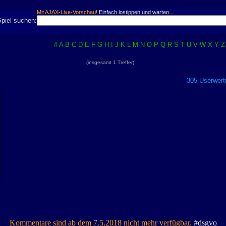
Mit AJAX-Live-Vorschau!
Einfach lostippen und warten...
Spiel suchen:
#
A
B
C
D
E
F
G
H
I
J
K
L
M
N
O
P
Q
R
S
T
U
V
W
X
Y
Z
(insgesamt 1 Treffer)
305 Userwert
:
Kommentare sind ab dem 7.5.2018 nicht mehr verfügbar.
#dsgvo