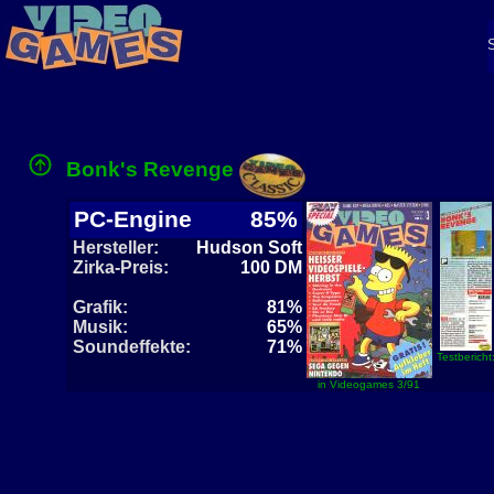
Bonk's Revenge
PC-Engine
85%
Hersteller:
Hudson Soft
Zirka-Preis:
100 DM
Grafik:
81%
Musik:
65%
Soundeffekte:
71%
Testbericht
in Videogames 3/91