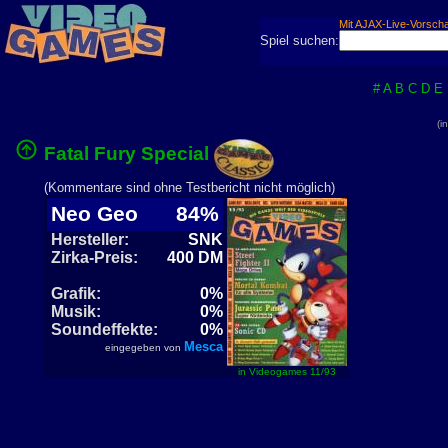
Mit AJAX-Live-Vorsch
Spiel suchen:
#
A
B
C
D
E
(i
Fatal Fury Special
(Kommentare sind ohne Testbericht nicht möglich)
Neo Geo
84%
Hersteller:
SNK
Zirka-Preis:
400 DM
Grafik:
0%
Musik:
0%
Soundeffekte:
0%
Mesca
eingegeben von
in Videogames 11/93