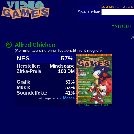
Mit AJAX-Live-Vorsch
Spiel suchen:
#
A
B
C
D
E
(i
Alfred Chicken
(Kommentare sind ohne Testbericht nicht möglich)
NES
57%
Hersteller:
Mindscape
Zirka-Preis:
100 DM
Grafik:
53%
Musik:
53%
Soundeffekte:
41%
Mesca
eingegeben von
in Videogames 11/93