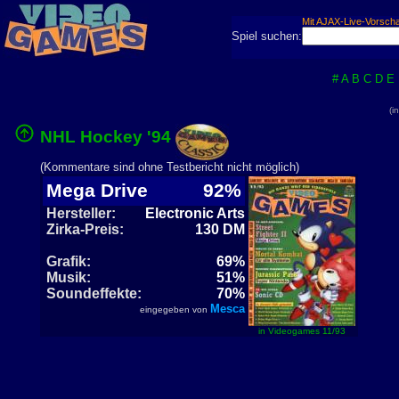
Mit AJAX-Live-Vorsch
Spiel suchen:
#
A
B
C
D
E
(i
NHL Hockey '94
(Kommentare sind ohne Testbericht nicht möglich)
Mega Drive
92%
Hersteller:
Electronic Arts
Zirka-Preis:
130 DM
Grafik:
69%
Musik:
51%
Soundeffekte:
70%
Mesca
eingegeben von
in Videogames 11/93