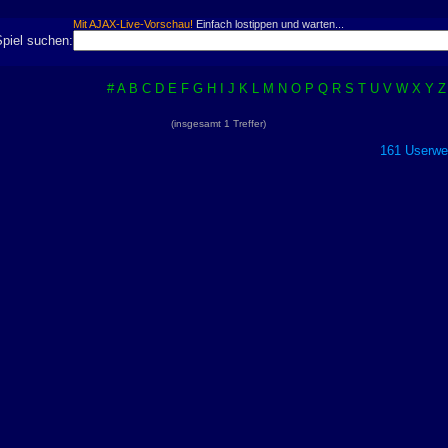
Mit AJAX-Live-Vorschau!
Einfach lostippen und warten...
Spiel suchen:
#
A
B
C
D
E
F
G
H
I
J
K
L
M
N
O
P
Q
R
S
T
U
V
W
X
Y
Z
(insgesamt 1 Treffer)
161 Userwer