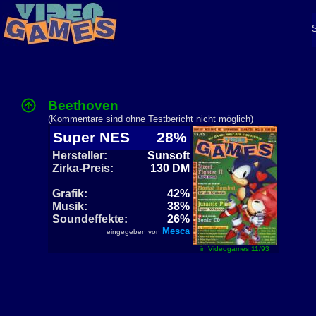
Beethoven
(Kommentare sind ohne Testbericht nicht möglich)
Super NES
28%
Hersteller:
Sunsoft
Zirka-Preis:
130 DM
Grafik:
42%
Musik:
38%
Soundeffekte:
26%
Mesca
eingegeben von
in Videogames 11/93