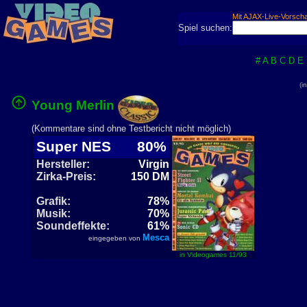
Mit AJAX-Live-Vorsch
Spiel suchen:
#
A
B
C
D
E
(i
Young Merlin
(Kommentare sind ohne Testbericht nicht möglich)
Super NES
80%
Hersteller:
Virgin
Zirka-Preis:
150 DM
Grafik:
78%
Musik:
70%
Soundeffekte:
61%
Mesca
eingegeben von
in Videogames 11/93