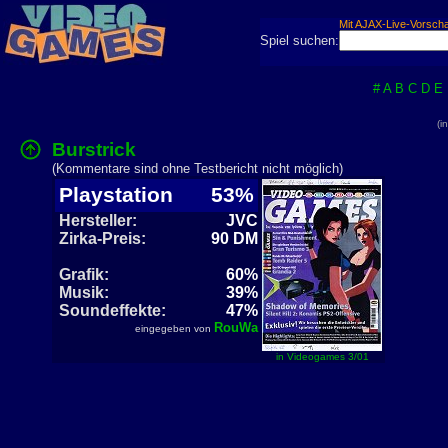
Mit AJAX-Live-Vorsch
Spiel suchen:
#
A
B
C
D
E
(i
Burstrick
(Kommentare sind ohne Testbericht nicht möglich)
Playstation
53%
Hersteller:
JVC
Zirka-Preis:
90 DM
Grafik:
60%
Musik:
39%
Soundeffekte:
47%
RouWa
eingegeben von
in Videogames 3/01