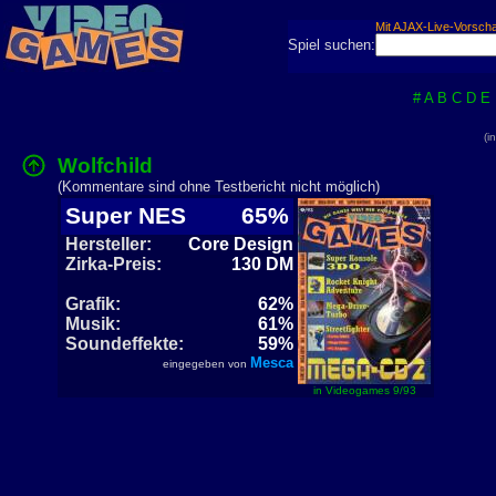
Mit AJAX-Live-Vorsch
Spiel suchen:
#
A
B
C
D
E
(i
Wolfchild
(Kommentare sind ohne Testbericht nicht möglich)
Super NES
65%
Hersteller:
Core Design
Zirka-Preis:
130 DM
Grafik:
62%
Musik:
61%
Soundeffekte:
59%
Mesca
eingegeben von
in Videogames 9/93