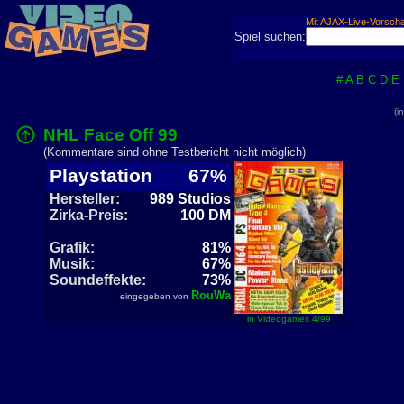
Mit AJAX-Live-Vorsch
Spiel suchen:
#
A
B
C
D
E
(i
NHL Face Off 99
(Kommentare sind ohne Testbericht nicht möglich)
Playstation
67%
Hersteller:
989 Studios
Zirka-Preis:
100 DM
Grafik:
81%
Musik:
67%
Soundeffekte:
73%
RouWa
eingegeben von
in Videogames 4/99