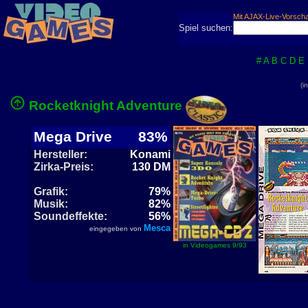
Mit AJAX-Live-Vorsch
Spiel suchen:
#
A
B
C
D
E
(i
Rocketknight Adventure
Mega Drive
83%
Hersteller:
Konami
Zirka-Preis:
130 DM
Grafik:
79%
Musik:
82%
Soundeffekte:
56%
Mesca
eingegeben von
in Videogames 9/93