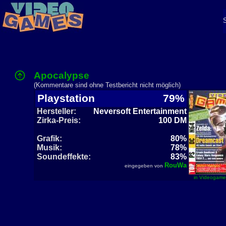
Apocalypse
(Kommentare sind ohne Testbericht nicht möglich)
Playstation
79%
Hersteller:
Neversoft Entertainment
Zirka-Preis:
100 DM
Grafik:
80%
Musik:
78%
Soundeffekte:
83%
RouWa
eingegeben von
in Videogame