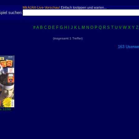
Mit AJAX-Live-Vorschau!
Einfach lostippen und warten...
Spiel suchen:
#
A
B
C
D
E
F
G
H
I
J
K
L
M
N
O
P
Q
R
S
T
U
V
W
X
Y
Z
(insgesamt 1 Treffer)
163 Userwer
s 12/98