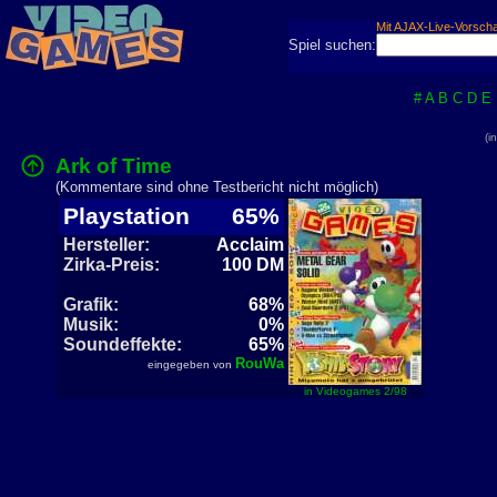
Mit AJAX-Live-Vorsch
Spiel suchen:
#
A
B
C
D
E
(i
Ark of Time
(Kommentare sind ohne Testbericht nicht möglich)
Playstation
65%
Hersteller:
Acclaim
Zirka-Preis:
100 DM
Grafik:
68%
Musik:
0%
Soundeffekte:
65%
RouWa
eingegeben von
in Videogames 2/98