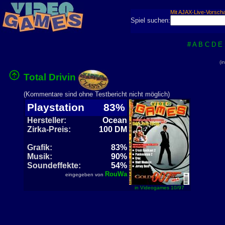
Mit AJAX-Live-Vorsch
Spiel suchen:
#
A
B
C
D
E
(i
Total Drivin
(Kommentare sind ohne Testbericht nicht möglich)
Playstation
83%
Hersteller:
Ocean
Zirka-Preis:
100 DM
Grafik:
83%
Musik:
90%
Soundeffekte:
54%
RouWa
eingegeben von
in Videogames 10/97