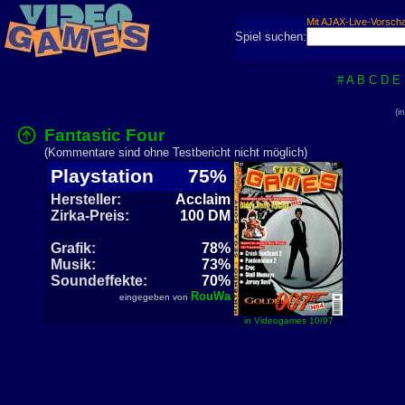
Mit AJAX-Live-Vorsch
Spiel suchen:
#
A
B
C
D
E
(i
Fantastic Four
(Kommentare sind ohne Testbericht nicht möglich)
Playstation
75%
Hersteller:
Acclaim
Zirka-Preis:
100 DM
Grafik:
78%
Musik:
73%
Soundeffekte:
70%
RouWa
eingegeben von
in Videogames 10/97