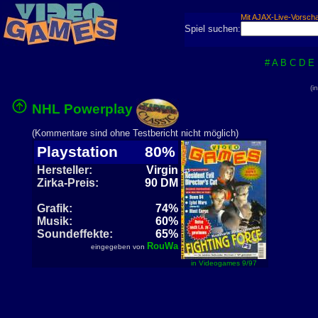
Mit AJAX-Live-Vorsch
Spiel suchen:
#
A
B
C
D
E
(i
NHL Powerplay
(Kommentare sind ohne Testbericht nicht möglich)
Playstation
80%
Hersteller:
Virgin
Zirka-Preis:
90 DM
Grafik:
74%
Musik:
60%
Soundeffekte:
65%
RouWa
eingegeben von
in Videogames 9/97