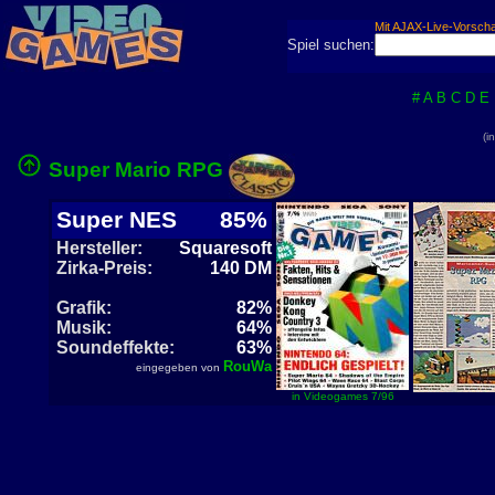
Mit AJAX-Live-Vorsch
Spiel suchen:
#
A
B
C
D
E
(i
Super Mario RPG
Super NES
85%
Hersteller:
Squaresoft
Zirka-Preis:
140 DM
Grafik:
82%
Musik:
64%
Soundeffekte:
63%
RouWa
eingegeben von
in Videogames 7/96