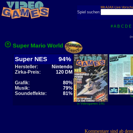
Mit AJAX-Live-Vorsch
Spiel suchen:
#
A
B
C
D
E
(i
Super Mario World
Super NES
94%
Hersteller:
Nintendo
Zirka-Preis:
120 DM
Grafik:
80%
Musik:
79%
Soundeffekte:
81%
Te
in Videogames 1/91
Kommentare sind ab dem 7