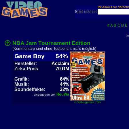
Mit AJAX-Live-Vorsch
Spiel suchen:
#
A
B
C
D
E
(i
NBA Jam Tournament Edition
(Kommentare sind ohne Testbericht nicht möglich)
Game Boy
54%
Hersteller:
Acclaim
Zirka-Preis:
70 DM
Grafik:
64%
Musik:
44%
Soundeffekte:
32%
RouWa
eingegeben von
in Videogames 7/95