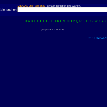
Mit AJAX-Live-Vorschau!
Einfach lostippen und warten...
Spiel suchen:
#
A
B
C
D
E
F
G
H
I
J
K
L
M
N
O
P
Q
R
S
T
U
V
W
X
Y
Z
(insgesamt 1 Treffer)
218 Userwert