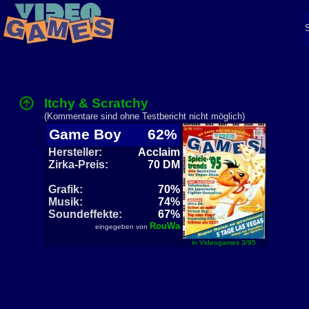
Itchy & Scratchy
(Kommentare sind ohne Testbericht nicht möglich)
Game Boy
62%
Hersteller:
Acclaim
Zirka-Preis:
70 DM
Grafik:
70%
Musik:
74%
Soundeffekte:
67%
RouWa
eingegeben von
in Videogames 3/95