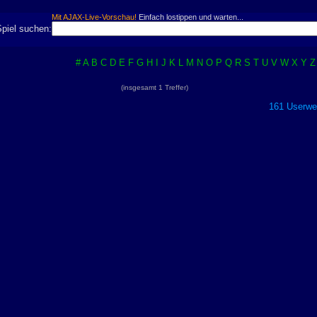
Mit AJAX-Live-Vorschau!
Einfach lostippen und warten...
Spiel suchen:
#
A
B
C
D
E
F
G
H
I
J
K
L
M
N
O
P
Q
R
S
T
U
V
W
X
Y
Z
(insgesamt 1 Treffer)
161 Userwer