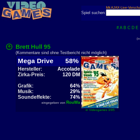
Mit AJAX-Live-Vorsch
Spiel suchen:
#
A
B
C
D
E
(i
Brett Hull 95
(Kommentare sind ohne Testbericht nicht möglich)
Mega Drive
58%
Hersteller:
Accolade
Zirka-Preis:
120 DM
Grafik:
64%
Musik:
29%
Soundeffekte:
74%
RouWa
eingegeben von
in Videogames 3/95