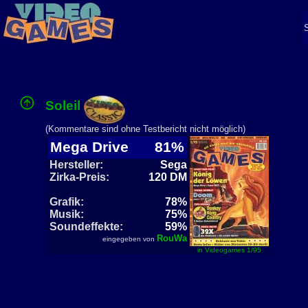
Soleil
(Kommentare sind ohne Testbericht nicht möglich)
Mega Drive
81%
Hersteller:
Sega
Zirka-Preis:
120 DM
Grafik:
78%
Musik:
75%
Soundeffekte:
59%
RouWa
eingegeben von
in Videogames 1/95