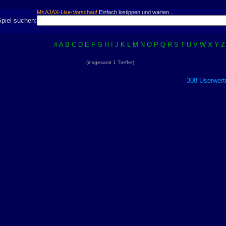
Mit AJAX-Live-Vorschau!
Einfach lostippen und warten...
Spiel suchen:
#
A
B
C
D
E
F
G
H
I
J
K
L
M
N
O
P
Q
R
S
T
U
V
W
X
Y
Z
(insgesamt 1 Treffer)
308 Userwert