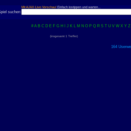
Mit AJAX-Live-Vorschau!
Einfach lostippen und warten...
Spiel suchen:
#
A
B
C
D
E
F
G
H
I
J
K
L
M
N
O
P
Q
R
S
T
U
V
W
X
Y
Z
(insgesamt 1 Treffer)
164 Userwer