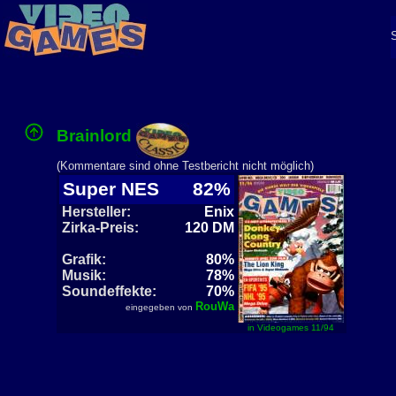
Brainlord
(Kommentare sind ohne Testbericht nicht möglich)
Super NES
82%
Hersteller:
Enix
Zirka-Preis:
120 DM
Grafik:
80%
Musik:
78%
Soundeffekte:
70%
RouWa
eingegeben von
in Videogames 11/94