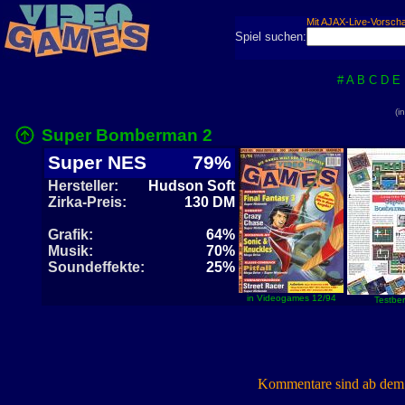
Mit AJAX-Live-Vorsch
Spiel suchen:
#
A
B
C
D
E
(i
Super Bomberman 2
Super NES
79%
Hersteller:
Hudson Soft
Zirka-Preis:
130 DM
Grafik:
64%
Musik:
70%
Soundeffekte:
25%
in Videogames 12/94
Testber
Kommentare sind ab dem 7