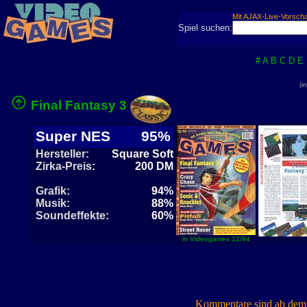
Mit AJAX-Live-Vorsch
Spiel suchen:
#
A
B
C
D
E
(i
Final Fantasy 3
Super NES
95%
Hersteller:
Square Soft
Zirka-Preis:
200 DM
Grafik:
94%
Musik:
88%
Soundeffekte:
60%
in Videogames 12/94
Kommentare sind ab dem 7