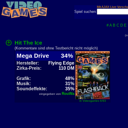
Mit AJAX-Live-Vorsch
Spiel suchen:
#
A
B
C
D
E
(i
Hit The Ice
(Kommentare sind ohne Testbericht nicht möglich)
Mega Drive
34%
Hersteller:
Flying Edge
Zirka-Preis:
110 DM
Grafik:
48%
Musik:
31%
Soundeffekte:
35%
RouWa
eingegeben von
in Videogames 6/93