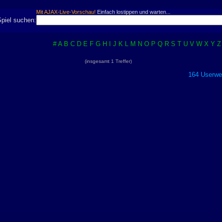
Mit AJAX-Live-Vorschau!
Einfach lostippen und warten...
Spiel suchen:
#
A
B
C
D
E
F
G
H
I
J
K
L
M
N
O
P
Q
R
S
T
U
V
W
X
Y
Z
(insgesamt 1 Treffer)
164 Userwer