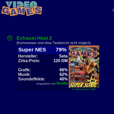
Exhaust Heat 2
(Kommentare sind ohne Testbericht nicht möglich)
Super NES
79%
Hersteller:
Seta
Zirka-Preis:
120 DM
Grafik:
66%
Musik:
62%
Soundeffekte:
40%
RouWa
eingegeben von
in Videogames 4/93