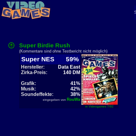
Super Birdie Rush
(Kommentare sind ohne Testbericht nicht möglich)
Super NES
59%
Hersteller:
Data East
Zirka-Preis:
140 DM
Grafik:
41%
Musik:
42%
Soundeffekte:
38%
RouWa
eingegeben von
in Videogames 7/92