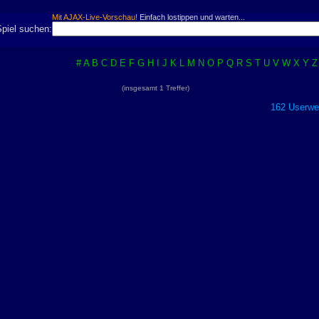
Mit AJAX-Live-Vorschau!
Einfach lostippen und warten...
Spiel suchen:
#
A
B
C
D
E
F
G
H
I
J
K
L
M
N
O
P
Q
R
S
T
U
V
W
X
Y
Z
(insgesamt 1 Treffer)
162 Userwer