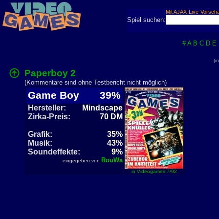
Mit AJAX-Live-Vorsch
Spiel suchen:
#
A
B
C
D
E
(i
Paperboy 2
(Kommentare sind ohne Testbericht nicht möglich)
Game Boy
39%
Hersteller:
Mindscape
Zirka-Preis:
70 DM
Grafik:
35%
Musik:
43%
Soundeffekte:
9%
RouWa
eingegeben von
in Videogames 7/92