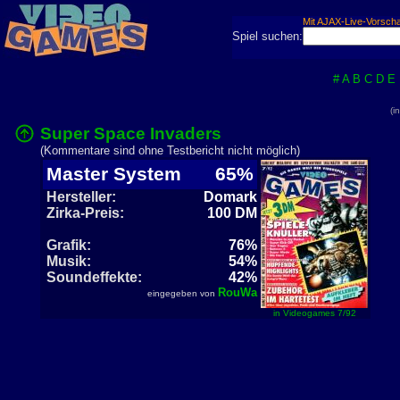
Mit AJAX-Live-Vorsch
Spiel suchen:
#
A
B
C
D
E
(i
Super Space Invaders
(Kommentare sind ohne Testbericht nicht möglich)
Master System
65%
Hersteller:
Domark
Zirka-Preis:
100 DM
Grafik:
76%
Musik:
54%
Soundeffekte:
42%
RouWa
eingegeben von
in Videogames 7/92