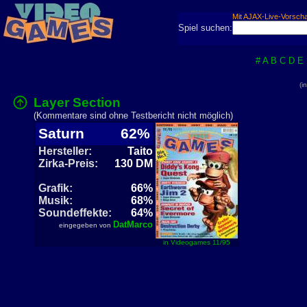
Mit AJAX-Live-Vorsch
Spiel suchen:
#
A
B
C
D
E
(i
Layer Section
(Kommentare sind ohne Testbericht nicht möglich)
Saturn
62%
Hersteller:
Taito
Zirka-Preis:
130 DM
Grafik:
66%
Musik:
68%
Soundeffekte:
64%
DatMarco
eingegeben von
in Videogames 11/95