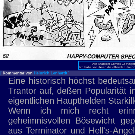
Alle Starkiller-Comics Copyrig
Ich habe von ihnen die offizielle Erlaubn
[
Kommentar von
Heinrich Lenhardt
]
Eine historisch höchst bedeutsa
Trantor auf, deßen Popularität 
eigentlichen Haupthelden Starkill
Wenn ich mich recht erinn
geheimnisvollen Bösewicht gep
aus Terminator und Hell's-Angels