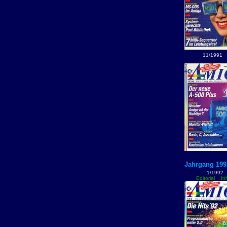
11/1991
Jahrgang 199
1/1992
Editorial
In