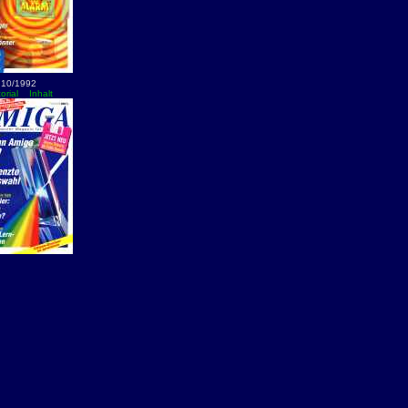
10/1992
orial
Inhalt