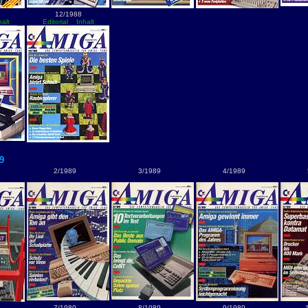
12/1988
halt
Editorial
Inhalt
9
2/1989
3/1989
4/1989
7/1989
8/1989
9/1989