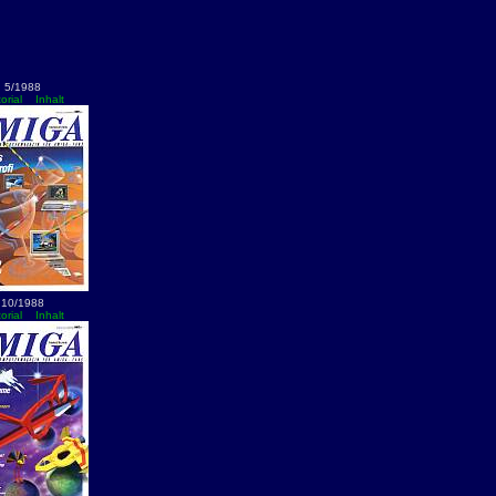
5/1988
orial
Inhalt
10/1988
orial
Inhalt