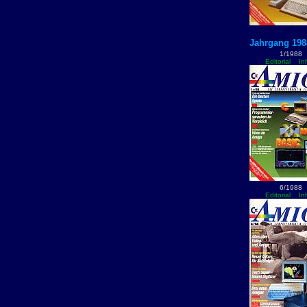
Jahrgang 198
1/1988
Editorial
In
6/1988
Editorial
In