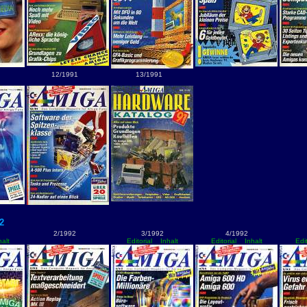
12/1991
13/1991
2
2/1992
3/1992
4/1992
halt
Editorial
Inhalt
Editorial
Inhalt
Edit