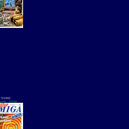
5/1992
orial
Inhalt