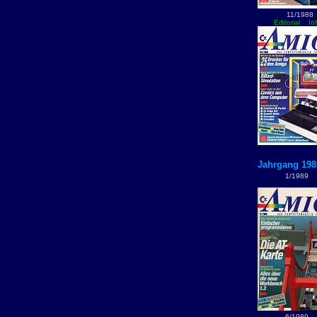
11/1988
Editorial
In
Jahrgang 198
1/1989
6/1989