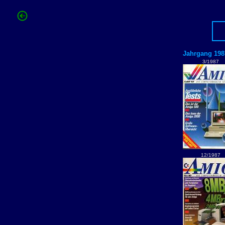
Jahrgang 198
3/1987
12/1987