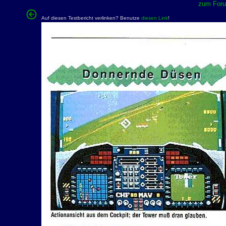
zum Forum
Auf diesen Testbericht verlinken? Benutze
diesen Link
!