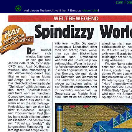
zum Forum
Auf diesen Testbericht verlinken? Benutze
diesen Link
!