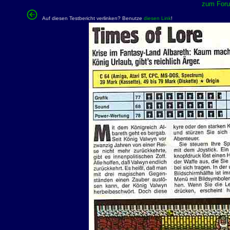
zum Forum
Auf diesen Testbericht verlinken? Benutze
diesen Link
!