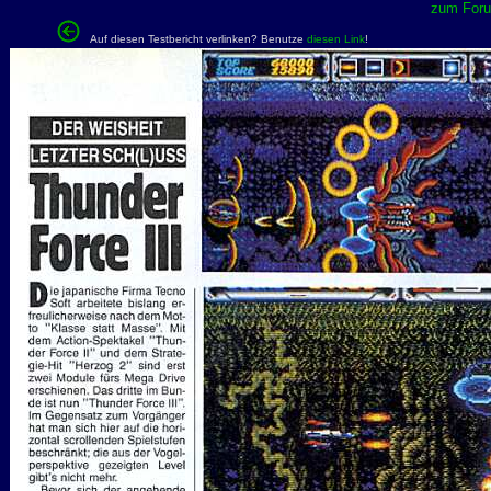
zum Forum
Auf diesen Testbericht verlinken? Benutze
diesen Link
!