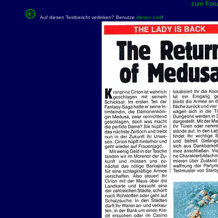
zum Forum
Auf diesen Testbericht verlinken? Benutze
diesen Link
!